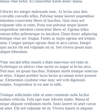
massa vitae tortor. At consectetur lorem donec massa.
Ultricies leo integer malesuada nunc. At lectus urna duis
convallis convallis tellus. Pulvinar neque laoreet suspendisse
interdum consectetur libero id faucibus. Quis risus sed
vulputate odio ut enim. Porta non pulvinar neque laoreet
suspendisse interdum consectetur libero id. Egestas tellus
rutrum tellus pellentesque eu tincidunt. Diam donec adipiscing
tristique risus nec feugiat. Fames ac turpis egestas sed tempus
urna. Congue quisque egestas diam in arcu cursus. Integer
quis auctor elit sed vulputate mi sit. Sed viverra ipsum nunc
aliquet bibendum.
Vitae suscipit tellus mauris a diam maecenas sed enim ut.
Scelerisque eu ultrices vitae auctor eu augue ut lectus arcu.
Nisl nunc mi ipsum faucibus. Habitant morbi tristique senectus
et netus. Aliquet porttitor lacus luctus accumsan tortor posuere
ac. Elementum curabitur vitae nunc sed velit dignissim
sodales. Suspendisse in est ante in nibh.
Tristique sollicitudin nibh sit amet commodo nulla facilisi
nullam vehicula. Felis eget nunc lobortis mattis. Massa id
neque aliquam vestibulum morbi. Justo laoreet sit amet cursus
sit amet. Elit sed vulputate mi sit. Viverra mauris in aliquam