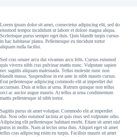
Lorem ipsum dolor sit amet, consectetur adipiscing elit, sed do
eiusmod tempor incididunt ut labore et dolore magna aliqua.
Scelerisque purus semper eget duis. Quis blandit turpis cursus
in hac habitasse platea. Pellentesque eu tincidunt tortor
aliquam nulla facilisi.
Sed cras ornare arcu dui vivamus arcu felis. Cursus euismod
quis viverra nibh cras pulvinar mattis nunc. Vulputate sapien
nec sagittis aliquam malesuada. Tellus molestie nunc non
blandit massa. Suspendisse in est ante in nibh mauris cursus.
Erat pellentesque adipiscing commodo elit at imperdiet dui
accumsan. Duis at tellus at urna. Rutrum quisque non tellus
orci ac auctor augue mauris. At tellus at urna condimentum
mattis pellentesque id nibh tortor.
Sagittis purus sit amet volutpat. Commodo elit at imperdiet
dui. Non odio euismod lacinia at quis risus sed vulputate odio.
Adipiscing elit pellentesque habitant morbi. Etiam sit amet nisl
purus in mollis. Nam at lectus urna duis. Aliquet eget sit amet
tellus cras adipiscing enim eu turpis. Facilisis mauris sit amet