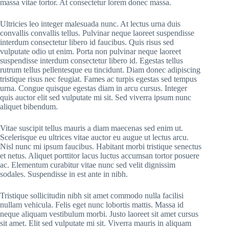
massa vitae tortor. At consectetur lorem donec massa.
Ultricies leo integer malesuada nunc. At lectus urna duis
convallis convallis tellus. Pulvinar neque laoreet suspendisse
interdum consectetur libero id faucibus. Quis risus sed
vulputate odio ut enim. Porta non pulvinar neque laoreet
suspendisse interdum consectetur libero id. Egestas tellus
rutrum tellus pellentesque eu tincidunt. Diam donec adipiscing
tristique risus nec feugiat. Fames ac turpis egestas sed tempus
urna. Congue quisque egestas diam in arcu cursus. Integer
quis auctor elit sed vulputate mi sit. Sed viverra ipsum nunc
aliquet bibendum.
Vitae suscipit tellus mauris a diam maecenas sed enim ut.
Scelerisque eu ultrices vitae auctor eu augue ut lectus arcu.
Nisl nunc mi ipsum faucibus. Habitant morbi tristique senectus
et netus. Aliquet porttitor lacus luctus accumsan tortor posuere
ac. Elementum curabitur vitae nunc sed velit dignissim
sodales. Suspendisse in est ante in nibh.
Tristique sollicitudin nibh sit amet commodo nulla facilisi
nullam vehicula. Felis eget nunc lobortis mattis. Massa id
neque aliquam vestibulum morbi. Justo laoreet sit amet cursus
sit amet. Elit sed vulputate mi sit. Viverra mauris in aliquam